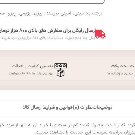
برچسب:
امینی
,
امینی پروتلند
,
بیژن
,
رژیمی
,
زیرو
,
س
ارسال رایگان برای سفارش های بالای 800 هزار تومان
چنان چه جمع صورت حساب شما بالای 800 هزارتومان شود هزینه ارسال برای شما به صورت رایگان محاسبه خواهد شد. ( فقط در شهر ورامین )
مت محصولات
تضمین کیفیت و اصالت
دربین فروشگاه ها
بهترین برند ها را از ما بخواهید
توضیحات
نظرات (0)
قوانین و شرایط ارسال کالا
که از قیمت مصرف کننده کم تر است و با خرید آن نه تنها از سود خرید ب
ریان مراجعه نموده تا این خدمات را مشاهده نمایید.