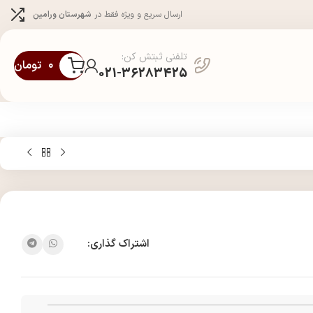
ارسال سریع و ویژه فقط در
شهرستان ورامین
تلفنی ثبتش کن:
۰
تومان
021-36283425
اشتراک گذاری: