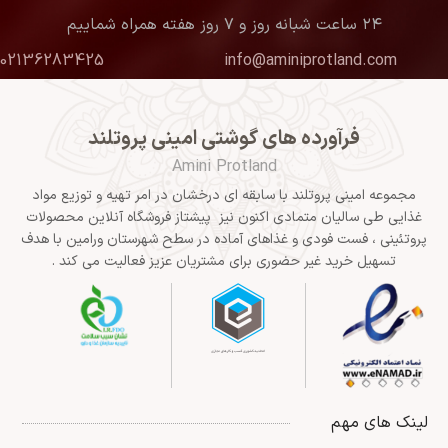
۲۴ ساعت شبانه روز و ۷ روز هفته همراه شماییم
02136283425
info@aminiprotland.com
فرآورده های گوشتی امینی پروتلند
Amini Protland
مجموعه امینی پروتلند با سابقه ای درخشان در امر تهیه و توزیع مواد
غذایی طی سالیان متمادی اکنون نیز پیشتاز فروشگاه آنلاین محصولات
پروتئینی ، فست فودی و غذاهای آماده در سطح شهرستان ورامین با هدف
تسهیل خرید غیر حضوری برای مشتریان عزیز فعالیت می کند .
لینک های مهم