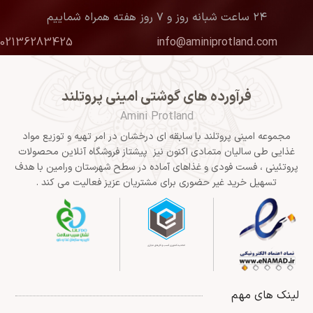
۲۴ ساعت شبانه روز و ۷ روز هفته همراه شماییم
02136283425
info@aminiprotland.com
فرآورده های گوشتی امینی پروتلند
Amini Protland
مجموعه امینی پروتلند با سابقه ای درخشان در امر تهیه و توزیع مواد
غذایی طی سالیان متمادی اکنون نیز پیشتاز فروشگاه آنلاین محصولات
پروتئینی ، فست فودی و غذاهای آماده در سطح شهرستان ورامین با هدف
تسهیل خرید غیر حضوری برای مشتریان عزیز فعالیت می کند .
لینک های مهم