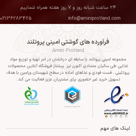
۲۴ ساعت شبانه روز و ۷ روز هفته همراه شماییم
02136283425
info@aminiprotland.com
فرآورده های گوشتی امینی پروتلند
Amini Protland
مجموعه امینی پروتلند با سابقه ای درخشان در امر تهیه و توزیع مواد
غذایی طی سالیان متمادی اکنون نیز پیشتاز فروشگاه آنلاین محصولات
پروتئینی ، فست فودی و غذاهای آماده در سطح شهرستان ورامین با هدف
تسهیل خرید غیر حضوری برای مشتریان عزیز فعالیت می کند .
لینک های مهم