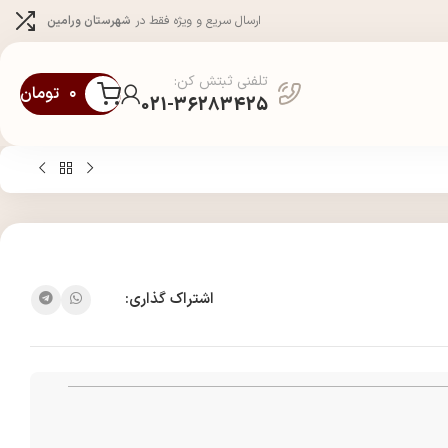
ارسال سریع و ویژه فقط در
شهرستان ورامین
تلفنی ثبتش کن:
۰
تومان
021-36283425
اشتراک گذاری: