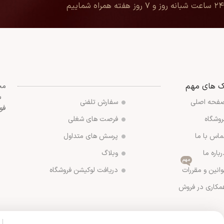
۲۴ ساعت شبانه روز و ۷ روز هفته همراه شماییم
ک های مهم
مج
س
فحه اصلی
سفارش تلفنی
فو
روشگاه
فرصت های شغلی
ماس با ما
پرسش های متداول
رباره ما
وبلاگ
مهم
وانین و مقررات
دریافت لوکیشن فروشگاه
مکاری در فروش