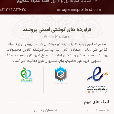
۲۴ ساعت شبانه روز و ۷ روز هفته همراه شماییم
02136283425
info@aminiprotland.com
فرآورده های گوشتی امینی پروتلند
Amini Protland
مجموعه امینی پروتلند با سابقه ای درخشان در امر تهیه و توزیع مواد
غذایی طی سالیان متمادی اکنون نیز پیشتاز فروشگاه آنلاین محصولات
پروتئینی ، فست فودی و غذاهای آماده در سطح شهرستان ورامین با هدف
تسهیل خرید غیر حضوری برای مشتریان عزیز فعالیت می کند .
لینک های مهم
صفحه اصلی
سفارش تلفنی