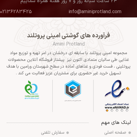
۲۴ ساعت شبانه روز و ۷ روز هفته همراه شماییم
02136283425
info@aminiprotland.com
فرآورده های گوشتی امینی پروتلند
Amini Protland
مجموعه امینی پروتلند با سابقه ای درخشان در امر تهیه و توزیع مواد
غذایی طی سالیان متمادی اکنون نیز پیشتاز فروشگاه آنلاین محصولات
پروتئینی ، فست فودی و غذاهای آماده در سطح شهرستان ورامین با هدف
تسهیل خرید غیر حضوری برای مشتریان عزیز فعالیت می کند .
لینک های مهم
صفحه اصلی
سفارش تلفنی