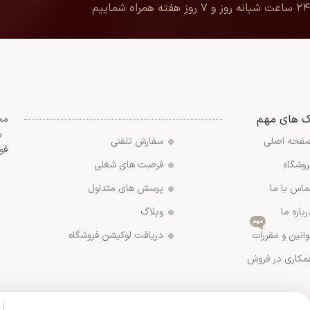
۲۴ ساعت شبانه روز و ۷ روز هفته همراه شماییم
ک های مهم
مج
س
فحه اصلی
سفارش تلفنی
فو
روشگاه
فرصت های شغلی
ماس با ما
پرسش های متداول
رباره ما
وبلاگ
مهم
وانین و مقررات
دریافت لوکیشن فروشگاه
مکاری در فروش