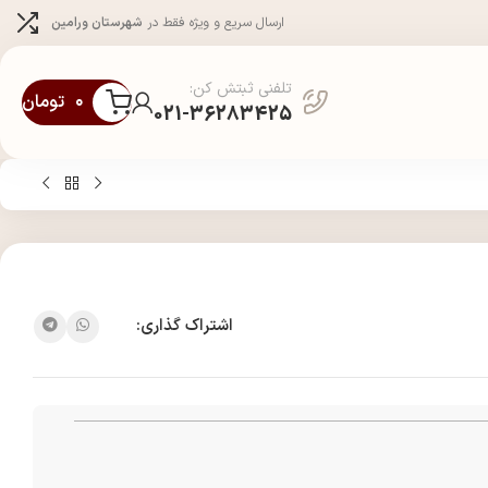
ارسال سریع و ویژه فقط در
شهرستان ورامین
تلفنی ثبتش کن:
۰
تومان
021-36283425
اشتراک گذاری: