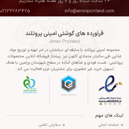
۲۴ ساعت شبانه روز و ۷ روز هفته همراه شماییم
02136283425
info@aminiprotland.com
فرآورده های گوشتی امینی پروتلند
Amini Protland
مجموعه امینی پروتلند با سابقه ای درخشان در امر تهیه و توزیع مواد
غذایی طی سالیان متمادی اکنون نیز پیشتاز فروشگاه آنلاین محصولات
پروتئینی ، فست فودی و غذاهای آماده در سطح شهرستان ورامین با هدف
تسهیل خرید غیر حضوری برای مشتریان عزیز فعالیت می کند .
لینک های مهم
صفحه اصلی
سفارش تلفنی