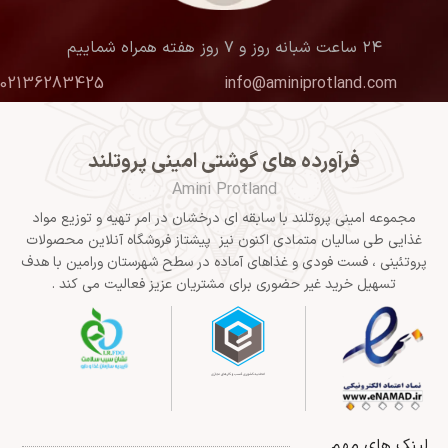
۲۴ ساعت شبانه روز و ۷ روز هفته همراه شماییم
02136283425
info@aminiprotland.com
فرآورده های گوشتی امینی پروتلند
Amini Protland
مجموعه امینی پروتلند با سابقه ای درخشان در امر تهیه و توزیع مواد
غذایی طی سالیان متمادی اکنون نیز پیشتاز فروشگاه آنلاین محصولات
پروتئینی ، فست فودی و غذاهای آماده در سطح شهرستان ورامین با هدف
تسهیل خرید غیر حضوری برای مشتریان عزیز فعالیت می کند .
لینک های مهم