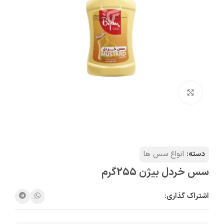
بزرگنمایی تصویر
دسته:
انواع سس ها
سس خردل بيژن 255گرم
اشتراک گذاری: