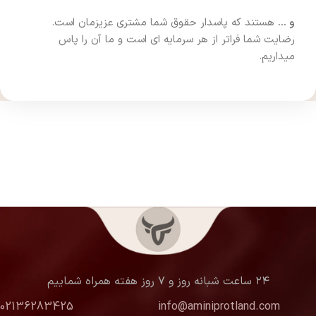
و …
هستند که پاسدار حقوق شما مشتری عزیزمان است.
رضایت شما فراتر از هر سرمایه ای است و ما آن را پاس
میداریم.
۲۴ ساعت شبانه روز و ۷ روز هفته همراه شماییم
02136283425
info@aminiprotland.com