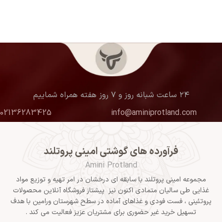
۲۴ ساعت شبانه روز و ۷ روز هفته همراه شماییم
02136283425
info@aminiprotland.com
فرآورده های گوشتی امینی پروتلند
Amini Protland
مجموعه امینی پروتلند با سابقه ای درخشان در امر تهیه و توزیع مواد
غذایی طی سالیان متمادی اکنون نیز پیشتاز فروشگاه آنلاین محصولات
پروتئینی ، فست فودی و غذاهای آماده در سطح شهرستان ورامین با هدف
تسهیل خرید غیر حضوری برای مشتریان عزیز فعالیت می کند .