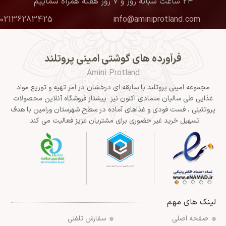
۲۴ ساعت شبانه روز و ۷ روز هفته همراه شماییم
02136283425
info@aminiprotland.com
فرآورده های گوشتی امینی پروتلند
Amini Protland
مجموعه امینی پروتلند با سابقه ای درخشان در امر تهیه و توزیع مواد
غذایی طی سالیان متمادی اکنون نیز پیشتاز فروشگاه آنلاین محصولات
پروتئینی ، فست فودی و غذاهای آماده در سطح شهرستان ورامین با هدف
تسهیل خرید غیر حضوری برای مشتریان عزیز فعالیت می کند .
لینک های مهم
صفحه اصلی
سفارش تلفنی