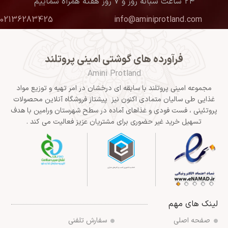
۲۴ ساعت شبانه روز و ۷ روز هفته همراه شماییم
02136283425
info@aminiprotland.com
فرآورده های گوشتی امینی پروتلند
Amini Protland
مجموعه امینی پروتلند با سابقه ای درخشان در امر تهیه و توزیع مواد
غذایی طی سالیان متمادی اکنون نیز پیشتاز فروشگاه آنلاین محصولات
پروتئینی ، فست فودی و غذاهای آماده در سطح شهرستان ورامین با هدف
تسهیل خرید غیر حضوری برای مشتریان عزیز فعالیت می کند .
لینک های مهم
صفحه اصلی
سفارش تلفنی