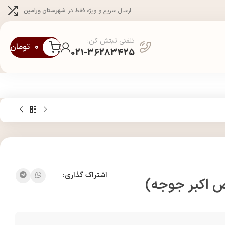
ارسال سریع و ویژه فقط در
شهرستان ورامین
تلفنی ثبتش کن:
۰
تومان
021-36283425
اشتراک گذاری: