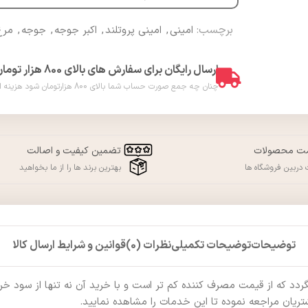
برچسب:
امینی
,
امینی پروتلند
,
اکبر جوجه
,
جوجه
,
مرغ
ارسال رایگان برای سفارش های بالای 800 هزار تومان
چنان چه جمع صورت حساب شما بالای 800 هزارتومان شود هزینه ارسال برای شما به صورت رایگان محاسبه خواهد شد. ( فقط در شهر ورامین )
مت محصولات
تضمین کیفیت و اصالت
دربین فروشگاه ها
بهترین برند ها را از ما بخواهید
توضیحات
توضیحات تکمیلی
نظرات (0)
قوانین و شرایط ارسال کالا
که از قیمت مصرف کننده کم تر است و با خرید آن نه تنها از سود خرید ب
ریان مراجعه نموده تا این خدمات را مشاهده نمایید.