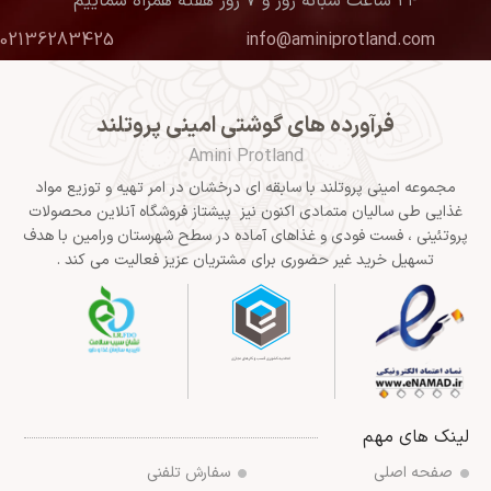
۲۴ ساعت شبانه روز و ۷ روز هفته همراه شماییم
02136283425
info@aminiprotland.com
فرآورده های گوشتی امینی پروتلند
Amini Protland
مجموعه امینی پروتلند با سابقه ای درخشان در امر تهیه و توزیع مواد
غذایی طی سالیان متمادی اکنون نیز پیشتاز فروشگاه آنلاین محصولات
پروتئینی ، فست فودی و غذاهای آماده در سطح شهرستان ورامین با هدف
تسهیل خرید غیر حضوری برای مشتریان عزیز فعالیت می کند .
لینک های مهم
صفحه اصلی
سفارش تلفنی