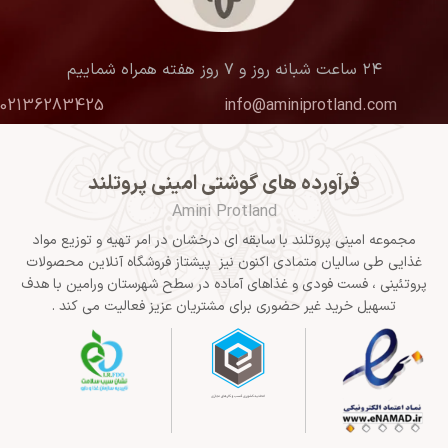
۲۴ ساعت شبانه روز و ۷ روز هفته همراه شماییم
02136283425
info@aminiprotland.com
فرآورده های گوشتی امینی پروتلند
Amini Protland
مجموعه امینی پروتلند با سابقه ای درخشان در امر تهیه و توزیع مواد
غذایی طی سالیان متمادی اکنون نیز پیشتاز فروشگاه آنلاین محصولات
پروتئینی ، فست فودی و غذاهای آماده در سطح شهرستان ورامین با هدف
تسهیل خرید غیر حضوری برای مشتریان عزیز فعالیت می کند .