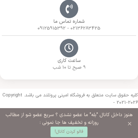
شماره تماس ما
02136283425 - 09125915392
ساعت کاری
9 صبح تا 10 شب
کلیه حقوق سایت متعلق به فروشگاه امینی پروتلند می باشد. Copyright
- 2021-2026
هنوز داخل کانال "بله" ما عضو نشدی ؟ سریع عضو شو از مطالب
Made with 🔥 By
Armazda Web
×
روزانه و تخفیف ها جا نمونی :
0
فالو کردن کانال!
د خرید
خانه
ساب کاربری من