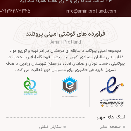
۲۴ ساعت شبانه روز و ۷ روز هفته همراه شماییم
02136283425
info@aminiprotland.com
فرآورده های گوشتی امینی پروتلند
Amini Protland
مجموعه امینی پروتلند با سابقه ای درخشان در امر تهیه و توزیع مواد
غذایی طی سالیان متمادی اکنون نیز پیشتاز فروشگاه آنلاین محصولات
پروتئینی ، فست فودی و غذاهای آماده در سطح شهرستان ورامین با هدف
تسهیل خرید غیر حضوری برای مشتریان عزیز فعالیت می کند .
لینک های مهم
صفحه اصلی
سفارش تلفنی