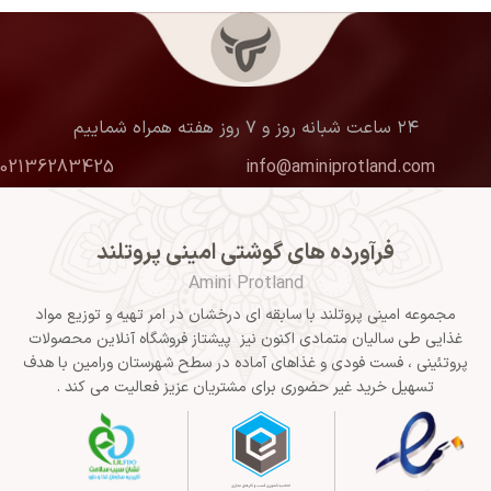
۲۴ ساعت شبانه روز و ۷ روز هفته همراه شماییم
02136283425
info@aminiprotland.com
فرآورده های گوشتی امینی پروتلند
Amini Protland
مجموعه امینی پروتلند با سابقه ای درخشان در امر تهیه و توزیع مواد
غذایی طی سالیان متمادی اکنون نیز پیشتاز فروشگاه آنلاین محصولات
پروتئینی ، فست فودی و غذاهای آماده در سطح شهرستان ورامین با هدف
تسهیل خرید غیر حضوری برای مشتریان عزیز فعالیت می کند .