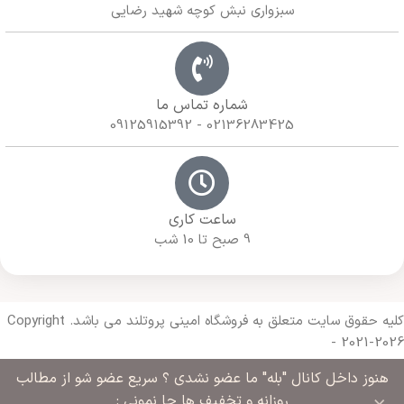
سبزواری نبش کوچه شهید رضایی
شماره تماس ما
02136283425 - 09125915392
ساعت کاری
9 صبح تا 10 شب
کلیه حقوق سایت متعلق به فروشگاه امینی پروتلند می باشد. Copyright
- 2021-2026
هنوز داخل کانال "بله" ما عضو نشدی ؟ سریع عضو شو از مطالب
Made with 🔥 By
Armazda Web
روزانه و تخفیف ها جا نمونی :