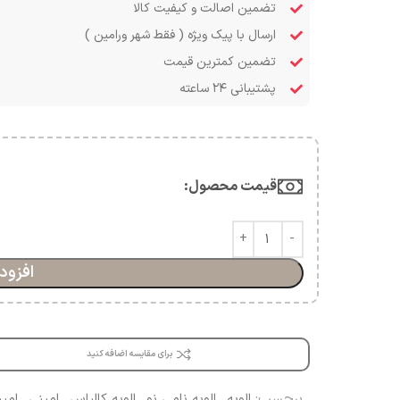
تضمین اصالت و کیفیت کالا
ارسال با پیک ویژه ( فقط شهر ورامین )
تضمین کمترین قیمت
پشتیبانی ۲۴ ساعته
قیمت محصول:​
افزود
برای مقایسه اضافه کنید
برچسب:
الویه
,
الویه نامی نو
,
الویه کالباس
,
امینی
,
امین