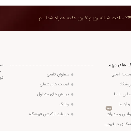
۲۴ ساعت شبانه روز و ۷ روز هفته همراه شماییم
ک های مهم
مج
س
فحه اصلی
سفارش تلفنی
فو
روشگاه
فرصت های شغلی
ماس با ما
پرسش های متداول
رباره ما
وبلاگ
مهم
وانین و مقررات
دریافت لوکیشن فروشگاه
مکاری در فروش