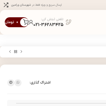
ارسال سریع و ویژه فقط در
شهرستان ورامین
تلفنی ثبتش کن:
۰
تومان
021-36283425
اشتراک گذاری: