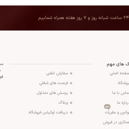
۲۴ ساعت شبانه روز و ۷ روز هفته همراه شماییم
ک های مهم
مج
س
فحه اصلی
سفارش تلفنی
فو
روشگاه
فرصت های شغلی
ماس با ما
پرسش های متداول
رباره ما
وبلاگ
مهم
وانین و مقررات
دریافت لوکیشن فروشگاه
مکاری در فروش