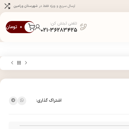
ارسال سریع و ویژه فقط در
شهرستان ورامین
تلفنی ثبتش کن:
۰
تومان
021-36283425
اشتراک گذاری: