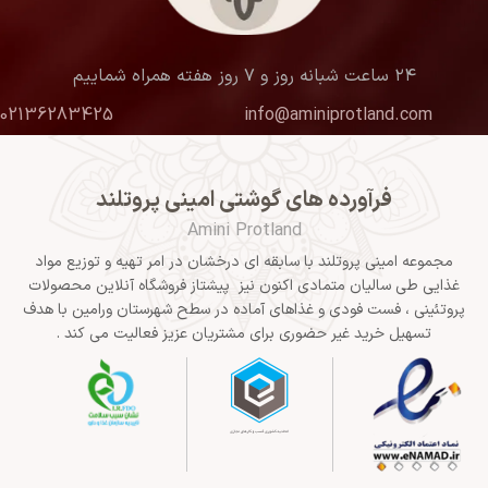
۲۴ ساعت شبانه روز و ۷ روز هفته همراه شماییم
02136283425
info@aminiprotland.com
فرآورده های گوشتی امینی پروتلند
Amini Protland
مجموعه امینی پروتلند با سابقه ای درخشان در امر تهیه و توزیع مواد
غذایی طی سالیان متمادی اکنون نیز پیشتاز فروشگاه آنلاین محصولات
پروتئینی ، فست فودی و غذاهای آماده در سطح شهرستان ورامین با هدف
تسهیل خرید غیر حضوری برای مشتریان عزیز فعالیت می کند .