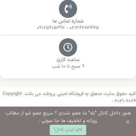
شماره تماس ما
02136283425 - 09125915392
ساعت کاری
9 صبح تا 10 شب
کلیه حقوق سایت متعلق به فروشگاه امینی پروتلند می باشد. Copyright
- 2021-2026
هنوز داخل کانال "بله" ما عضو نشدی ؟ سریع عضو شو از مطالب
Made with 🔥 By
Armazda Web
×
روزانه و تخفیف ها جا نمونی :
0
فالو کردن کانال!
د خرید
خانه
ساب کاربری من