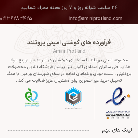
۲۴ ساعت شبانه روز و ۷ روز هفته همراه شماییم
02136283425
info@aminiprotland.com
فرآورده های گوشتی امینی پروتلند
Amini Protland
مجموعه امینی پروتلند با سابقه ای درخشان در امر تهیه و توزیع مواد
غذایی طی سالیان متمادی اکنون نیز پیشتاز فروشگاه آنلاین محصولات
پروتئینی ، فست فودی و غذاهای آماده در سطح شهرستان ورامین با هدف
تسهیل خرید غیر حضوری برای مشتریان عزیز فعالیت می کند .
لینک های مهم