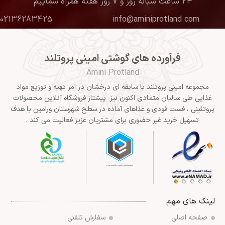
۲۴ ساعت شبانه روز و ۷ روز هفته همراه شماییم
02136283425
info@aminiprotland.com
فرآورده های گوشتی امینی پروتلند
Amini Protland
مجموعه امینی پروتلند با سابقه ای درخشان در امر تهیه و توزیع مواد
غذایی طی سالیان متمادی اکنون نیز پیشتاز فروشگاه آنلاین محصولات
پروتئینی ، فست فودی و غذاهای آماده در سطح شهرستان ورامین با هدف
تسهیل خرید غیر حضوری برای مشتریان عزیز فعالیت می کند .
لینک های مهم
صفحه اصلی
سفارش تلفنی