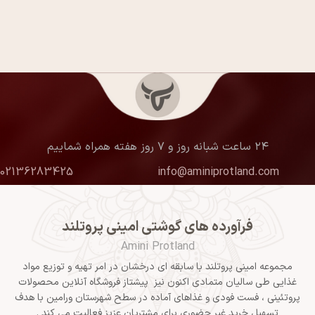
۲۴ ساعت شبانه روز و ۷ روز هفته همراه شماییم
02136283425
info@aminiprotland.com
فرآورده های گوشتی امینی پروتلند
Amini Protland
مجموعه امینی پروتلند با سابقه ای درخشان در امر تهیه و توزیع مواد
غذایی طی سالیان متمادی اکنون نیز پیشتاز فروشگاه آنلاین محصولات
پروتئینی ، فست فودی و غذاهای آماده در سطح شهرستان ورامین با هدف
تسهیل خرید غیر حضوری برای مشتریان عزیز فعالیت می کند .