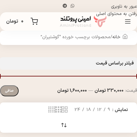
عبور به ناوبری
رفتن به محتوای اصلی
۰
تومان
خانه
محصولات برچسب خورده “گوشتیران”
فیلتر براساس قیمت
قيمت:
330,000 تومان
—
1,600,000 تومان
صافی
نمایش
9
12
18
24