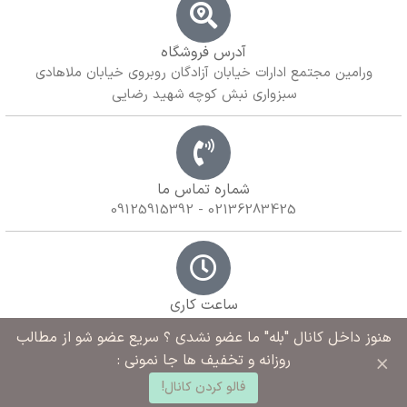
آدرس فروشگاه
ورامین مجتمع ادارات خیابان آزادگان روبروی خیابان ملاهادی
سبزواری نبش کوچه شهید رضایی
شماره تماس ما
02136283425 - 09125915392
ساعت کاری
9 صبح تا 10 شب
هنوز داخل کانال "بله" ما عضو نشدی ؟ سریع عضو شو از مطالب
×
روزانه و تخفیف ها جا نمونی :
0
فالو کردن کانال!
د خرید
خانه
ساب کاربری من