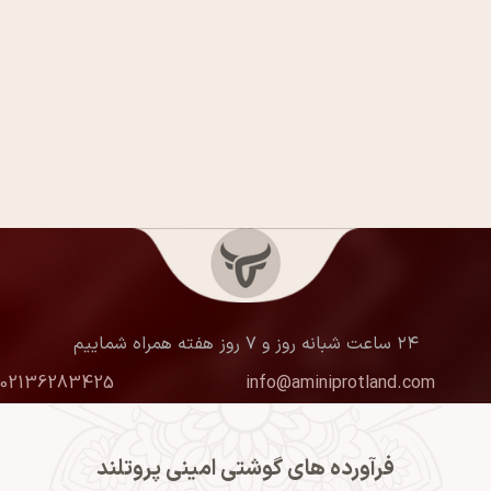
۲۴ ساعت شبانه روز و ۷ روز هفته همراه شماییم
02136283425
info@aminiprotland.com
فرآورده های گوشتی امینی پروتلند