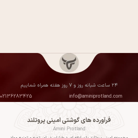
۲۴ ساعت شبانه روز و ۷ روز هفته همراه شماییم
02136283425
info@aminiprotland.com
فرآورده های گوشتی امینی پروتلند
Amini Protland
مجموعه امینی پروتلند با سابقه ای درخشان در امر تهیه و توزیع مواد