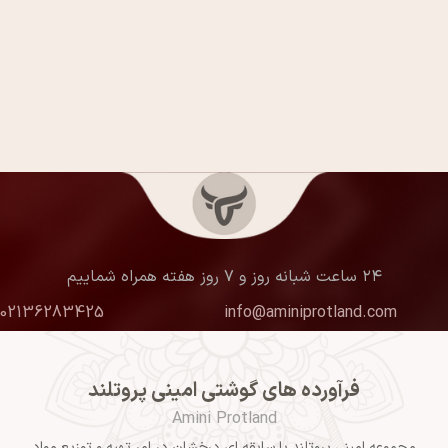
۲۴ ساعت شبانه روز و ۷ روز هفته همراه شماییم
02136283425
info@aminiprotland.com
فرآورده های گوشتی امینی پروتلند
Amini Protland
مجموعه امینی پروتلند با سابقه ای درخشان در امر تهیه و توزیع مواد