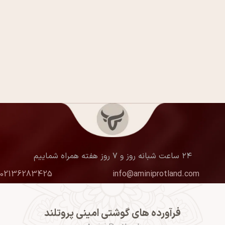
۲۴ ساعت شبانه روز و ۷ روز هفته همراه شماییم
02136283425
info@aminiprotland.com
فرآورده های گوشتی امینی پروتلند