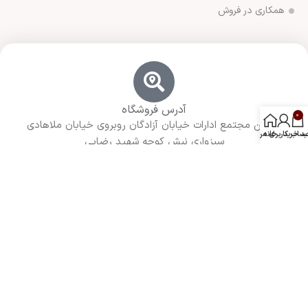
همکاری در فروش
آدرس فروشگاه
0
ورامین مجتمع ادارات خیابان آزادگان روبروی خیابان ملاهادی
د خرید
خانه
ساب کاربری من
سبزواری نبش کوچه شهید رضایی
شماره تماس ما
02136283425 - 09125915392
ساعت کاری