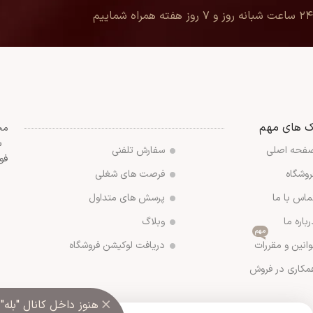
۲۴ ساعت شبانه روز و ۷ روز هفته همراه شماییم
ک های مهم
مج
س
فحه اصلی
سفارش تلفنی
فو
روشگاه
فرصت های شغلی
ماس با ما
پرسش های متداول
رباره ما
وبلاگ
مهم
وانین و مقررات
دریافت لوکیشن فروشگاه
مکاری در فروش
×
هنوز داخل کانال "بله