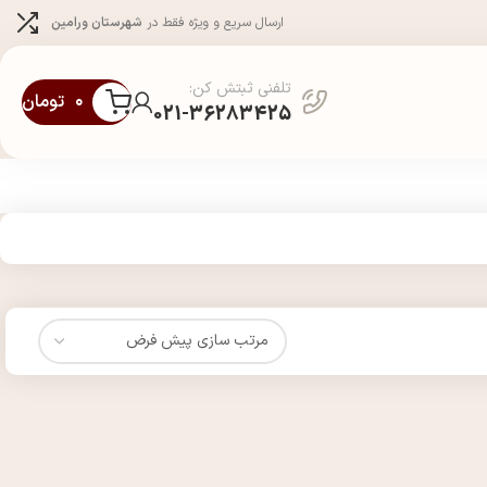
ارسال سریع و ویژه فقط در
شهرستان ورامین
تلفنی ثبتش کن:
۰
تومان
021-36283425