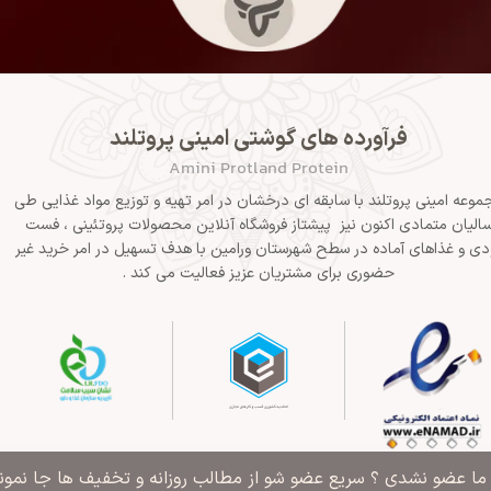
فرآورده های گوشتی امینی پروتلند
Amini Protland Protein
موعه امینی پروتلند با سابقه ای درخشان در امر تهیه و توزیع مواد غذایی طی
الیان متمادی اکنون نیز پیشتاز فروشگاه آنلاین محصولات پروتئینی ، فست
دی و غذاهای آماده در سطح شهرستان ورامین با هدف تسهیل در امر خرید غیر
حضوری برای مشتریان عزیز فعالیت می کند .
" ما عضو نشدی ؟ سریع عضو شو از مطالب روزانه و تخفیف ها جا نمونی