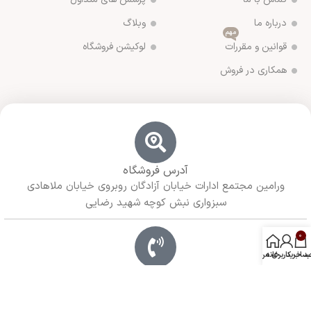
درباره ما
وبلاگ
مهم
قوانین و مقررات
لوکیشن فروشگاه
همکاری در فروش
آدرس فروشگاه
ورامین مجتمع ادارات خیابان آزادگان روبروی خیابان ملاهادی
سبزواری نبش کوچه شهید رضایی
0
د خرید
خانه
ساب کاربری من
شماره تماس ما
02136283425 - 09125915392