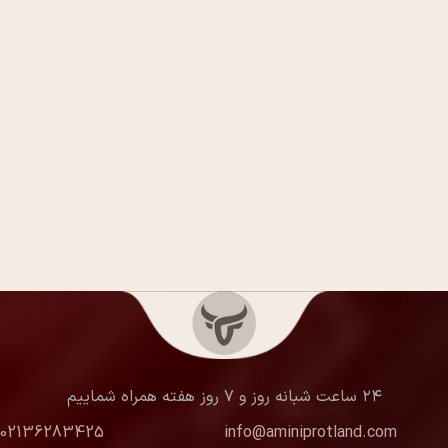
۲۴ ساعت شبانه روز و ۷ روز هفته همراه شماییم
02136283425
info@aminiprotland.com