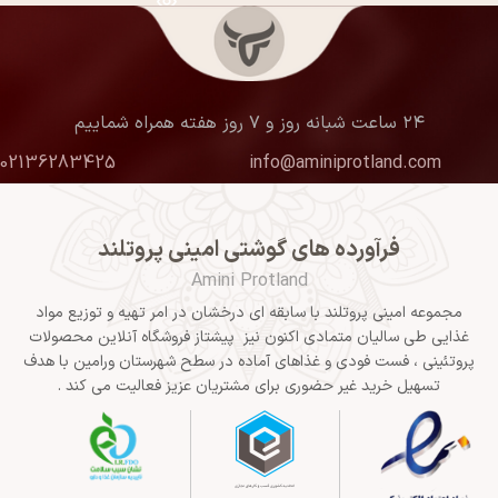
۲۴ ساعت شبانه روز و ۷ روز هفته همراه شماییم
02136283425
info@aminiprotland.com
فرآورده های گوشتی امینی پروتلند
Amini Protland
مجموعه امینی پروتلند با سابقه ای درخشان در امر تهیه و توزیع مواد
غذایی طی سالیان متمادی اکنون نیز پیشتاز فروشگاه آنلاین محصولات
پروتئینی ، فست فودی و غذاهای آماده در سطح شهرستان ورامین با هدف
تسهیل خرید غیر حضوری برای مشتریان عزیز فعالیت می کند .