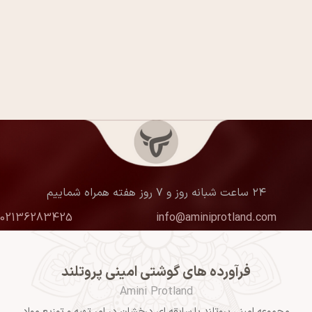
۲۴ ساعت شبانه روز و ۷ روز هفته همراه شماییم
02136283425
info@aminiprotland.com
فرآورده های گوشتی امینی پروتلند
Amini Protland
مجموعه امینی پروتلند با سابقه ای درخشان در امر تهیه و توزیع مواد