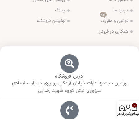
درباره ما
وبلاگ
مهم
قوانین و مقررات
لوکیشن فروشگاه
همکاری در فروش
آدرس فروشگاه
ورامین مجتمع ادارات خیابان آزادگان روبروی خیابان ملاهادی
سبزواری نبش کوچه شهید رضایی
0
د خرید
خانه
ساب کاربری من
شماره تماس ما
02136283425 - 09125915392