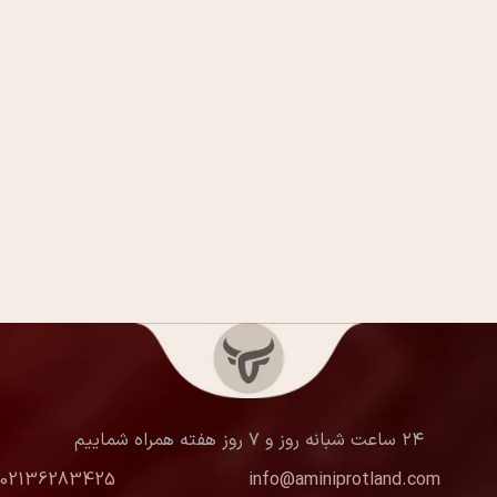
۲۴ ساعت شبانه روز و ۷ روز هفته همراه شماییم
02136283425
info@aminiprotland.com