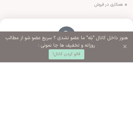
همکاری در فروش
هنوز داخل کانال "بله" ما عضو نشدی ؟ سریع عضو شو از مطالب
×
روزانه و تخفیف ها جا نمونی :
آدرس فروشگاه
0
ورامین مجتمع ادارات خیابان آزادگان روبروی خیابان ملاهادی
فالو کردن کانال!
د خرید
خانه
ساب کاربری من
سبزواری نبش کوچه شهید رضایی
شماره تماس ما
02136283425 - 09125915392
ساعت کاری