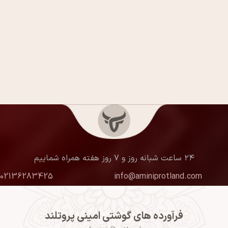
۲۴ ساعت شبانه روز و ۷ روز هفته همراه شماییم
02136283425
info@aminiprotland.com
فرآورده های گوشتی امینی پروتلند