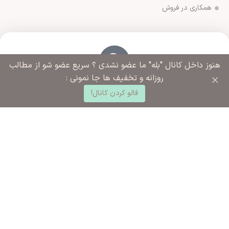
همکاری در فروش
هنوز داخل کانال "بله" ما عضو نشدی ؟ سریع عضو شو از مطالب
×
روزانه و تخفیف ها جا نمونی :
آدرس فروشگاه
0
ورامین مجتمع ادارات خیابان آزادگان روبروی خیابان ملاهادی
فالو کردن کانال!
د خرید
خانه
ساب کاربری من
سبزواری نبش کوچه شهید رضایی
شماره تماس ما
02136283425 - 09125915392
ساعت کاری