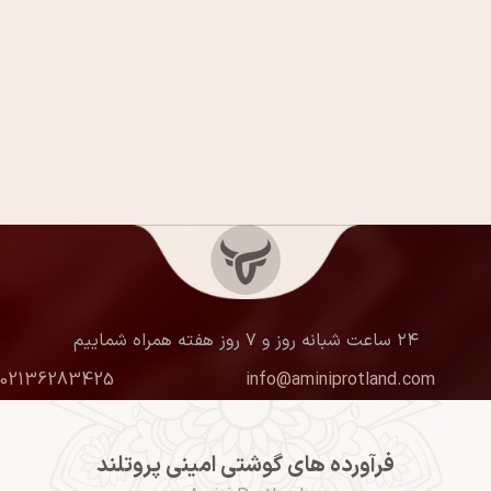
۲۴ ساعت شبانه روز و ۷ روز هفته همراه شماییم
02136283425
info@aminiprotland.com
فرآورده های گوشتی امینی پروتلند