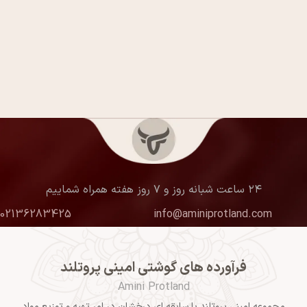
۲۴ ساعت شبانه روز و ۷ روز هفته همراه شماییم
02136283425
info@aminiprotland.com
فرآورده های گوشتی امینی پروتلند
Amini Protland
مجموعه امینی پروتلند با سابقه ای درخشان در امر تهیه و توزیع مواد