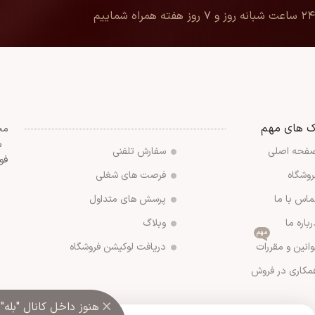
۲۴ ساعت شبانه روز و ۷ روز هفته همراه شماییم
ک های مهم
مج
س
فحه اصلی
سفارش تلفنی
فو
روشگاه
فرصت های شغلی
ماس با ما
پرسش های متداول
رباره ما
وبلاگ
مهم
وانین و مقررات
دریافت لوکیشن فروشگاه
مکاری در فروش
×
هنوز داخل کانال "بله