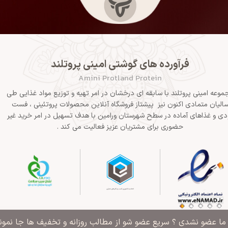
فرآورده های گوشتی امینی پروتلند
Amini Protland Protein
موعه امینی پروتلند با سابقه ای درخشان در امر تهیه و توزیع مواد غذایی طی
الیان متمادی اکنون نیز پیشتاز فروشگاه آنلاین محصولات پروتئینی ، فست
دی و غذاهای آماده در سطح شهرستان ورامین با هدف تسهیل در امر خرید غیر
حضوری برای مشتریان عزیز فعالیت می کند .
" ما عضو نشدی ؟ سریع عضو شو از مطالب روزانه و تخفیف ها جا نمونی