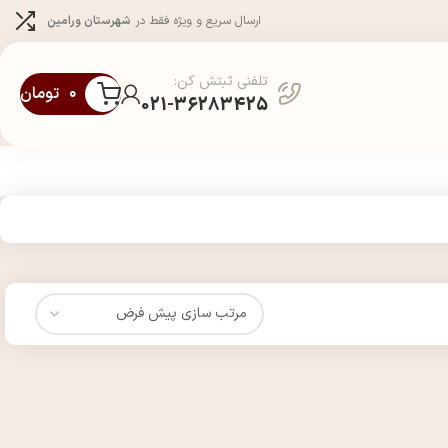
ارسال سریع و ویژه فقط در
شهرستان ورامین
تلفنی ثبتش کن:
۰
تومان
021-36283425