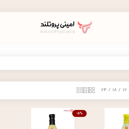
24
18
12
-5%