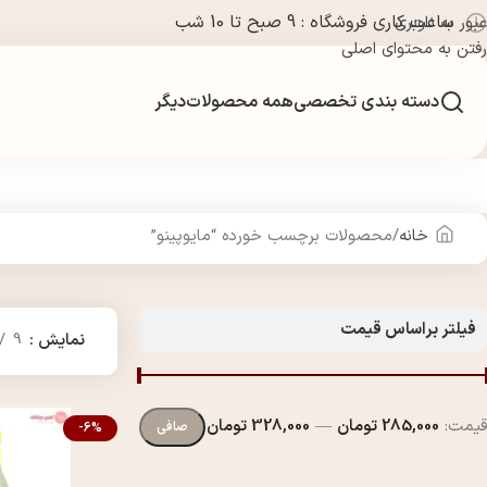
ساعت کاری فروشگاه : 9 صبح تا 10 شب
عبور به ناوبری
رفتن به محتوای اصلی
دسته بندی تخصصی
همه محصولات
دیگر
خانه
محصولات برچسب خورده “مایوپینو”
فیلتر براساس قیمت
نمایش
9
قيمت:
285,000 تومان
—
328,000 تومان
صافی
-6%