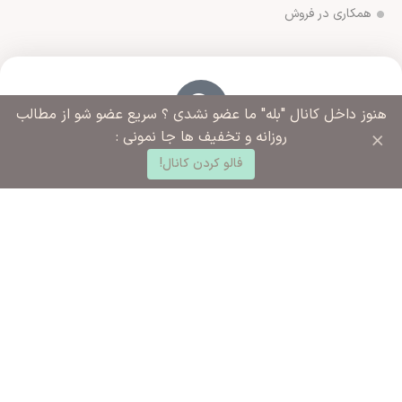
همکاری در فروش
هنوز داخل کانال "بله" ما عضو نشدی ؟ سریع عضو شو از مطالب
×
روزانه و تخفیف ها جا نمونی :
آدرس فروشگاه
0
ورامین مجتمع ادارات خیابان آزادگان روبروی خیابان ملاهادی
فالو کردن کانال!
د خرید
خانه
ساب کاربری من
سبزواری نبش کوچه شهید رضایی
شماره تماس ما
02136283425 - 09125915392
ساعت کاری