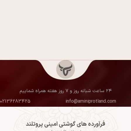
۲۴ ساعت شبانه روز و ۷ روز هفته همراه شماییم
02136283425
info@aminiprotland.com
فرآورده های گوشتی امینی پروتلند