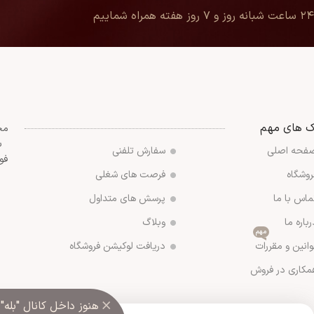
۲۴ ساعت شبانه روز و ۷ روز هفته همراه شماییم
ک های مهم
مج
س
فحه اصلی
سفارش تلفنی
فو
روشگاه
فرصت های شغلی
ماس با ما
پرسش های متداول
رباره ما
وبلاگ
مهم
وانین و مقررات
دریافت لوکیشن فروشگاه
مکاری در فروش
×
هنوز داخل کانال "بله