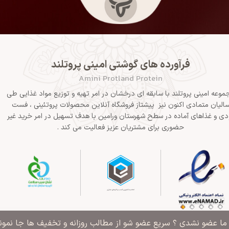
فرآورده های گوشتی امینی پروتلند
Amini Protland Protein
موعه امینی پروتلند با سابقه ای درخشان در امر تهیه و توزیع مواد غذایی طی
الیان متمادی اکنون نیز پیشتاز فروشگاه آنلاین محصولات پروتئینی ، فست
دی و غذاهای آماده در سطح شهرستان ورامین با هدف تسهیل در امر خرید غیر
حضوری برای مشتریان عزیز فعالیت می کند .
" ما عضو نشدی ؟ سریع عضو شو از مطالب روزانه و تخفیف ها جا نمونی