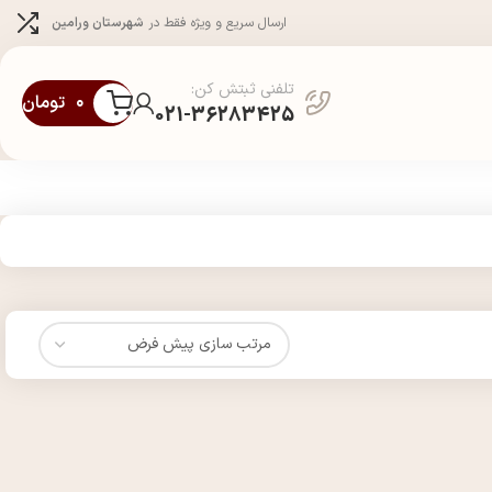
ارسال سریع و ویژه فقط در
شهرستان ورامین
تلفنی ثبتش کن:
۰
تومان
021-36283425