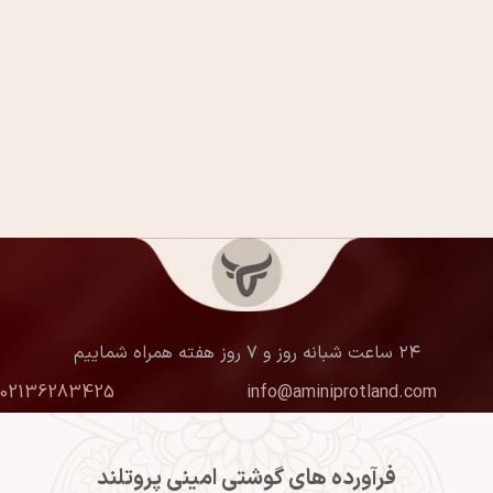
۲۴ ساعت شبانه روز و ۷ روز هفته همراه شماییم
02136283425
info@aminiprotland.com
فرآورده های گوشتی امینی پروتلند