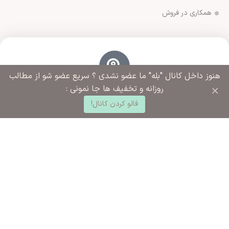
همکاری در فروش
هنوز داخل کانال "بله" ما عضو نشدی ؟ سریع عضو شو از مطالب
آدرس فروشگاه
×
روزانه و تخفیف ها جا نمونی :
0
ورامین مجتمع ادارات خیابان آزادگان روبروی خیابان ملاهادی
فالو کردن کانال!
سبزواری نبش کوچه شهید رضایی
د خرید
خانه
ساب کاربری من
شماره تماس ما
02136283425 - 09125915392