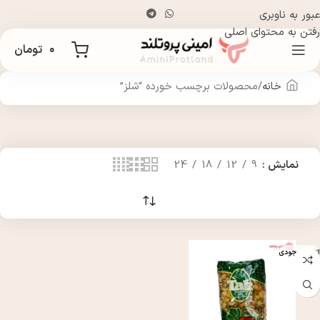
عبور به ناوبری
رفتن به محتوای اصلی
۰
تومان
خانه
محصولات برچسب خورده “شلز”
نمایش
9
12
18
24
اتمام موجودی