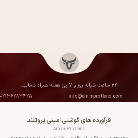
۲۴ ساعت شبانه روز و ۷ روز هفته همراه شماییم
02136283425
info@aminiprotland.com
فرآورده های گوشتی امینی پروتلند
Amini Protland
مجموعه امینی پروتلند با سابقه ای درخشان در امر تهیه و توزیع مواد