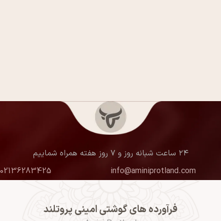
۲۴ ساعت شبانه روز و ۷ روز هفته همراه شماییم
02136283425
info@aminiprotland.com
فرآورده های گوشتی امینی پروتلند