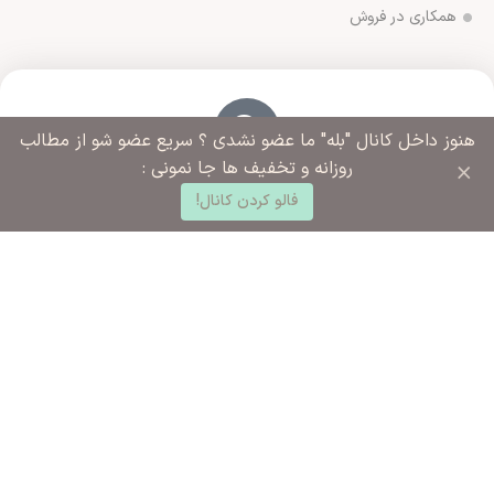
همکاری در فروش
هنوز داخل کانال "بله" ما عضو نشدی ؟ سریع عضو شو از مطالب
×
روزانه و تخفیف ها جا نمونی :
آدرس فروشگاه
0
ورامین مجتمع ادارات خیابان آزادگان روبروی خیابان ملاهادی
فالو کردن کانال!
د خرید
خانه
ساب کاربری من
سبزواری نبش کوچه شهید رضایی
شماره تماس ما
02136283425 - 09125915392
ساعت کاری