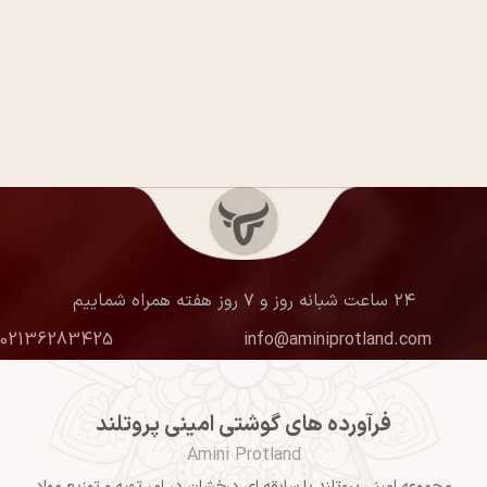
۲۴ ساعت شبانه روز و ۷ روز هفته همراه شماییم
02136283425
info@aminiprotland.com
فرآورده های گوشتی امینی پروتلند
Amini Protland
مجموعه امینی پروتلند با سابقه ای درخشان در امر تهیه و توزیع مواد