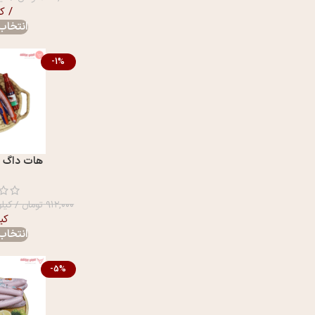
/ ک
انتخاب 
-1%
هات داگ 60 درصد 202
۹۱۲,۰۰۰
تومان
/ کیلو
کی
انتخاب 
-5%