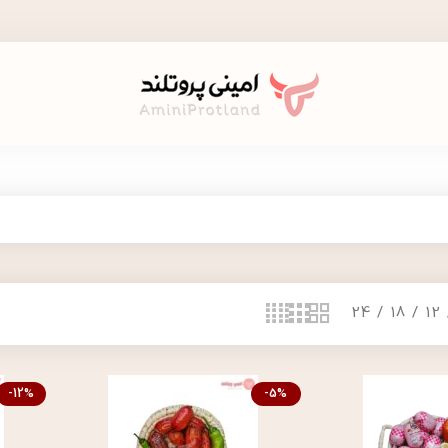
24
18
12
-12%
-5%