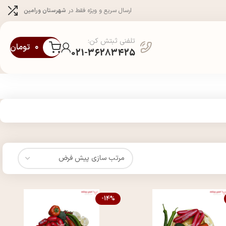
ارسال سریع و ویژه فقط در
شهرستان ورامین
تلفنی ثبتش کن:
۰
تومان
021-36283425
-14%