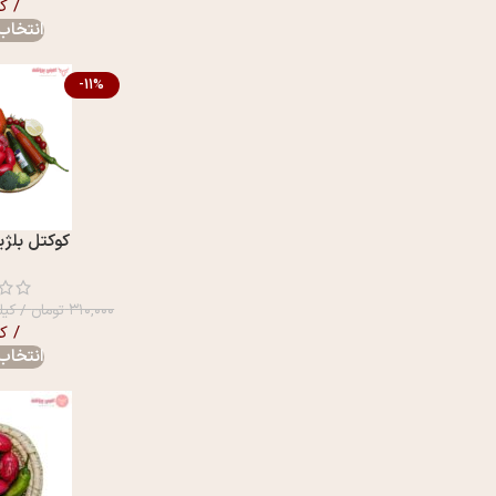
/ ک
انتخاب 
-11%
کوکتل بلژيکی 60
۳۱۰,۰۰۰
تومان
/ کیل
/ ک
انتخاب 