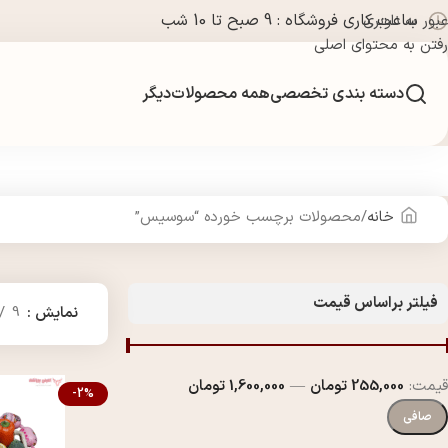
ساعت کاری فروشگاه : 9 صبح تا 10 شب
عبور به ناوبری
رفتن به محتوای اصلی
دسته بندی تخصصی
همه محصولات
دیگر
خانه
محصولات برچسب خورده “سوسیس”
فیلتر براساس قیمت
نمایش
9
قيمت:
255,000 تومان
—
1,600,000 تومان
-2%
صافی