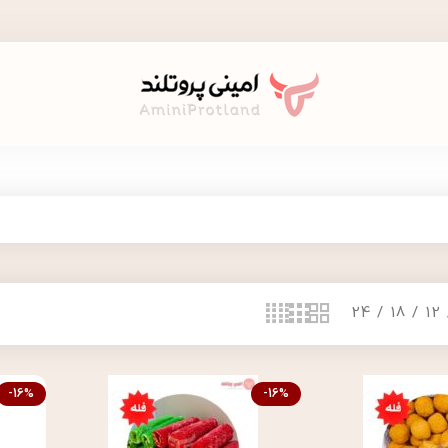
24
18
12
-16%
-16%