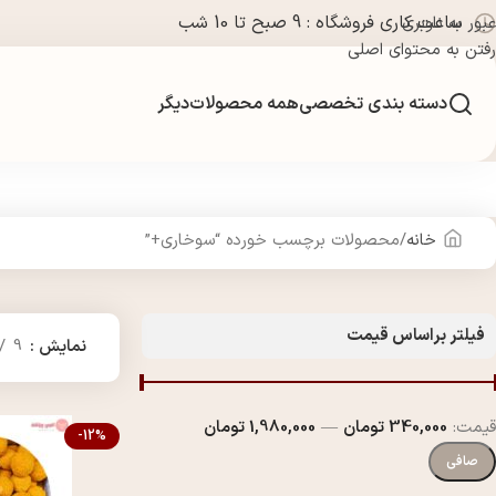
ساعت کاری فروشگاه : 9 صبح تا 10 شب
عبور به ناوبری
رفتن به محتوای اصلی
دسته بندی تخصصی
همه محصولات
دیگر
خانه
محصولات برچسب خورده “سوخاری+”
فیلتر براساس قیمت
نمایش
9
قيمت:
340,000 تومان
—
1,980,000 تومان
-12%
صافی