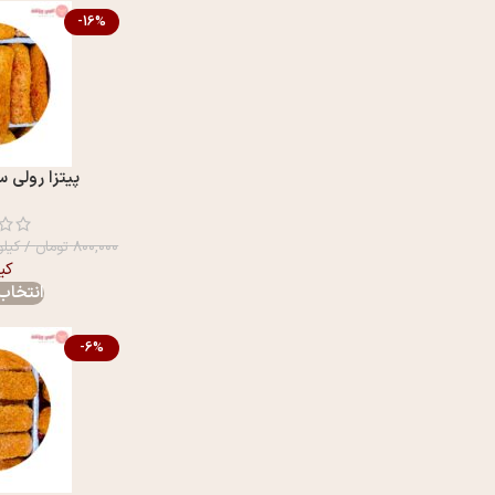
-16%
پیتزا رولی 
۸۰۰,۰۰۰
تومان
/ کیلو
کی
انتخاب 
-6%