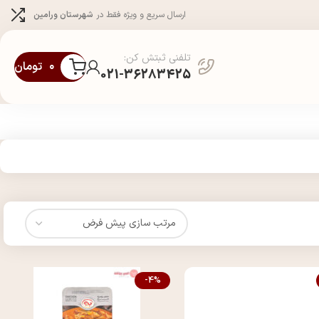
ارسال سریع و ویژه فقط در
شهرستان ورامین
تلفنی ثبتش کن:
۰
تومان
021-36283425
-4%