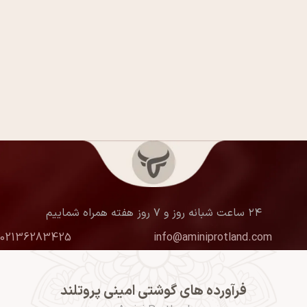
۲۴ ساعت شبانه روز و ۷ روز هفته همراه شماییم
02136283425
info@aminiprotland.com
فرآورده های گوشتی امینی پروتلند