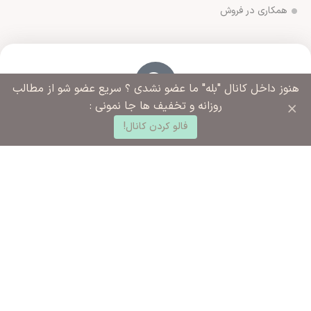
همکاری در فروش
هنوز داخل کانال "بله" ما عضو نشدی ؟ سریع عضو شو از مطالب
×
روزانه و تخفیف ها جا نمونی :
آدرس فروشگاه
0
ورامین مجتمع ادارات خیابان آزادگان روبروی خیابان ملاهادی
فالو کردن کانال!
د خرید
خانه
ساب کاربری من
سبزواری نبش کوچه شهید رضایی
شماره تماس ما
02136283425 - 09125915392
ساعت کاری