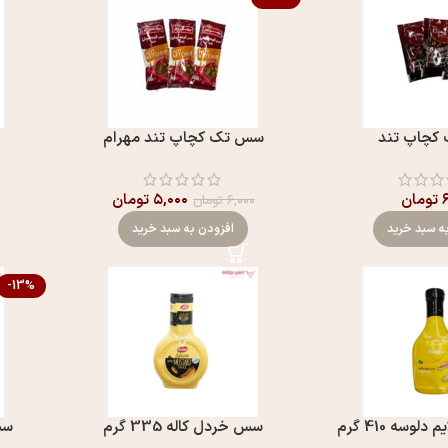
کچاپ تند
سس تک کچاپ تند مهرام
تومان
۵,۰۰۰
تومان
۶,۰۰۰
تومان
ه سبد خرید
افزودن به سبد خرید
-13%
سه 410 گرم
سس خردل کاله 335 گرم
سس د