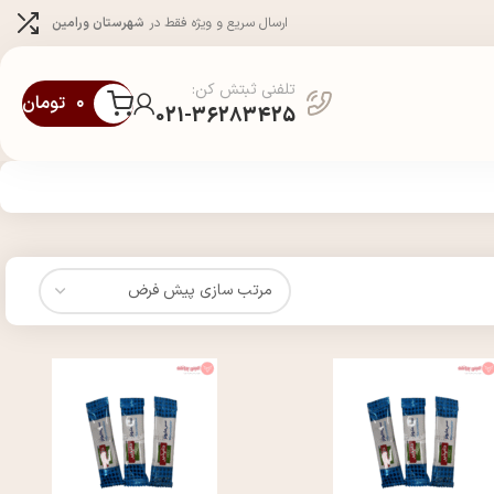
ارسال سریع و ویژه فقط در
شهرستان ورامین
تلفنی ثبتش کن:
۰
تومان
021-36283425