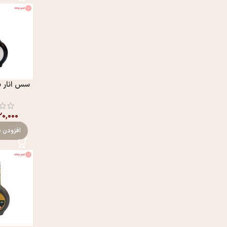
سس انار ب
۰,۰۰۰
افزودن ب