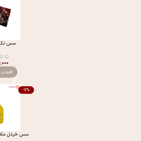
سس تک 
۶,۰۰۰
افزودن ب
-7%
سس خردل ملايم دلو