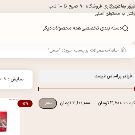
ساعت کاری فروشگاه : 9 صبح تا 10 شب
عبور به ناوبری
رفتن به محتوای اصلی
دسته بندی تخصصی
همه محصولات
دیگر
خانه
محصولات برچسب خورده “سس”
فیلتر براساس قیمت
نمایش
9
قيمت:
3,500 تومان
—
3,100,000 تومان
صافی
-5%