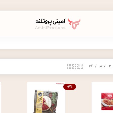
24
18
12
-4%