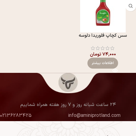
سس کچاپ فلوریدا دلوسه
۷۴,۰۰۰
تومان
اطلاعات بیشتر
۲۴ ساعت شبانه روز و ۷ روز هفته همراه شماییم
02136283425
info@aminiprotland.com