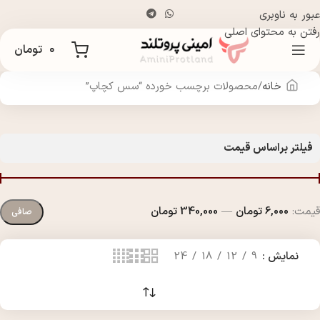
عبور به ناوبری
رفتن به محتوای اصلی
۰
تومان
خانه
محصولات برچسب خورده “سس کچاپ”
فیلتر براساس قیمت
قيمت:
6,000 تومان
—
340,000 تومان
صافی
نمایش
9
12
18
24